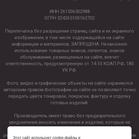
ИНН 261506502988
ОГРН 324265100163702
Перепечатка без разрешения страниц сайта и их экранного
изображения, в том числе содержащейся на сайте
информации и материалов, ЗАПРЕЩЕНА. Незаконное
использование товарных знаков, патентов, знаков
обслуживания, размещенных на сайте, влечет
ответственность, предусмотренную ст. 14.10 КОАП РФ, 180
УК РФ.
Фото, видео и графические объекты на сайте охраняются
авторским правом.Фотографии на сайте не позволяют точно
передать цвета тонировок, покраски, фактуру и отделку
готовых изделий.
Производитель имеет право без предварительного
уведомления вносить изменения в изделие, которые не
ухудшают его технические характеристики, а являются
результатом работ по усовершенствованию его конструкции
Этот сайт использует cookie-файлы и