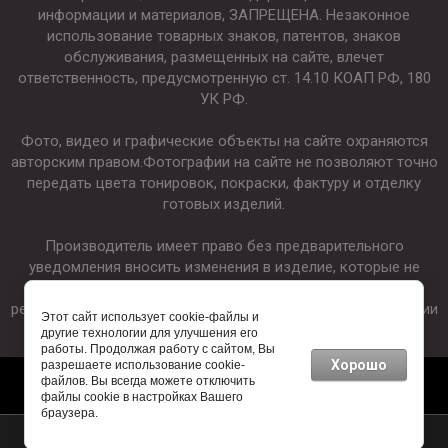
информации и материалов, ЗАПРЕЩЕНА. Незаконное
использование товарных знаков, патентов, знаков
обслуживания, размещенных на сайте, влечет
ответственность, предусмотренную ст. 14.10 КОАП РФ, 180
УК РФ.
Фото, видео и графические объекты на сайте охраняются
авторским правом.Фотографии на сайте не позволяют точно
передать цвета тонировок, покраски, фактуру и отделку
готовых изделий.
Производитель имеет право без предварительного
уведомления вносить изменения в изделие, которые не
ухудшают его технические характеристики, а являются
результатом работ по усовершенствованию его конструкции
Этот сайт использует cookie-файлы и
или технологии производства.
другие технологии для улучшения его
работы. Продолжая работу с сайтом, Вы
Хорошо
разрешаете использование cookie-
файлов. Вы всегда можете отключить
файлы cookie в настройках Вашего
браузера.