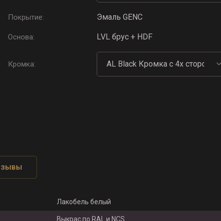
Эмаль GENC
Покрытие:
LVL брус + HDF
Основа:
Кромка:
тзывы
Лакобель белый
Выкрас по RAL и NCS