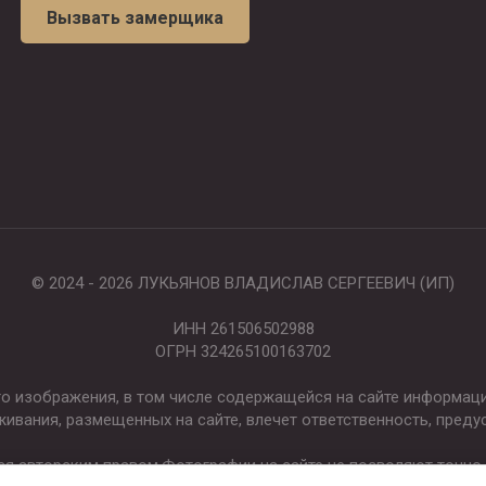
Вызвать замерщика
© 2024 - 2026 ЛУКЬЯНОВ ВЛАДИСЛАВ СЕРГЕЕВИЧ (ИП)
ИНН 261506502988
ОГРН 324265100163702
ого изображения, в том числе содержащейся на сайте информа
живания, размещенных на сайте, влечет ответственность, преду
ся авторским правом.Фотографии на сайте не позволяют точно п