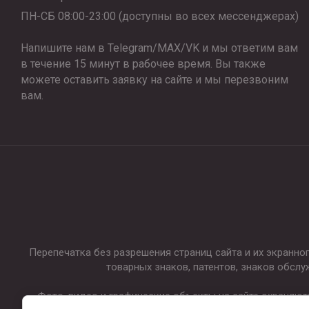
ПН-СБ 08:00-23:00 (доступны во всех мессенджерах)
Напишите нам в Telegram/MAX/VK и мы ответим вам
в течение 15 минут в рабочее время. Вы также
можете оставить заявку на сайте и мы перезвоним
вам.
Перепечатка без разрешения страниц сайта и их экранн
товарных знаков, патентов, знаков обслу
Фото, видео и графические объекты на сайте охраняют