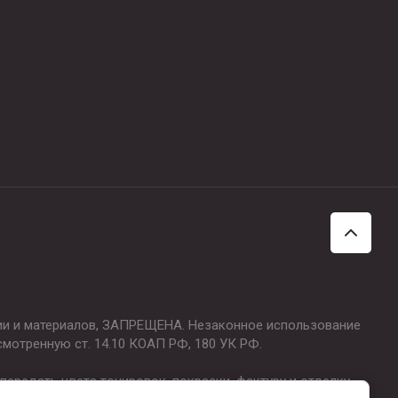
ции и материалов, ЗАПРЕЩЕНА. Незаконное использование
смотренную ст. 14.10 КОАП РФ, 180 УК РФ.
ередать цвета тонировок, покраски, фактуру и отделку