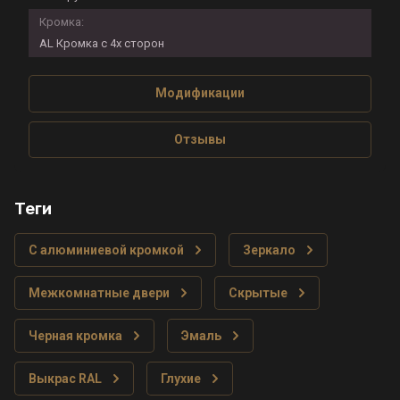
Кромка:
AL Кромка с 4х сторон
Модификации
Отзывы
теги
С алюминиевой кромкой
Зеркало
Межкомнатные двери
Скрытые
Черная кромка
Эмаль
Выкрас RAL
Глухие