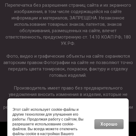
Перепечатка без разрешения страниц сайта и их экранного
изображения, в том числе содержащейся на сайте
информации и материалов, ЗАПРЕЩЕНА. Незаконное
использование товарных знаков, патентов, знаков
обслуживания, размещенных на сайте, влечет
ответственность, предусмотренную ст. 14.10 КОАП РФ, 180
УК РФ.
Фото, видео и графические объекты на сайте охраняются
авторским правом.Фотографии на сайте не позволяют точно
передать цвета тонировок, покраски, фактуру и отделку
готовых изделий.
Производитель имеет право без предварительного
уведомления вносить изменения в изделие, которые не
ухудшают его технические характеристики, а являются
результатом работ по усовершенствованию его конструкции
Этот сайт использует cookie-файлы и
или технологии производства.
другие технологии для улучшения его
работы. Продолжая работу с сайтом, Вы
Хорошо
разрешаете использование cookie-
файлов. Вы всегда можете отключить
файлы cookie в настройках Вашего