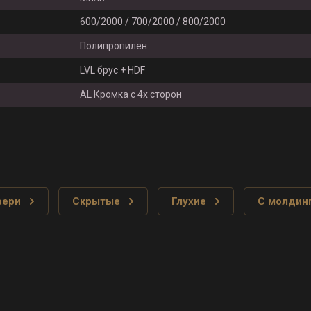
600/2000 / 700/2000 / 800/2000
Полипропилен
LVL брус + HDF
AL Кромка с 4х сторон
вери
Скрытые
Глухие
С молдин