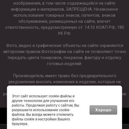
изображения, в том числе содержащейся на сайте
информации и материалов, ЗАПРЕЩЕНА. Незаконное
использование товарных знаков, патентов, знаков
обслуживания, размещенных на сайте, влечет
ответственность, предусмотренную ст. 14.10 КОАП РФ, 180
УК РФ.
Фото, видео и графические объекты на сайте охраняются
авторским правом.Фотографии на сайте не позволяют точно
передать цвета тонировок, покраски, фактуру и отделку
готовых изделий.
Производитель имеет право без предварительного
уведомления вносить изменения в изделие, которые не
ухудшают его технические характеристики, а являются
результатом работ по усовершенствованию его конструкции
Этот сайт использует cookie-файлы и
или технологии производства.
другие технологии для улучшения его
работы. Продолжая работу с сайтом, Вы
Хорошо
разрешаете использование cookie-
файлов. Вы всегда можете отключить
файлы cookie в настройках Вашего
браузера.