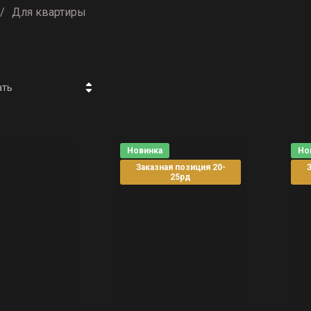
/
Для квартиры
ать
 - убывание
 - возрастание
Новинка
Но
Заказная позиция 20-
З
ание - Я-А
25рд
ание - А-Я