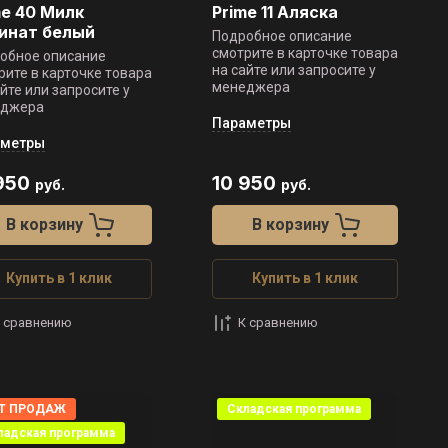
me 40 Милк
Prime 11 Аляска
инат белый
Подробное описание
смотрите в карточке товара
обное описание
на сайте или запросите у
рите в карточке товара
менеджера
айте или запросите у
еджера
Параметры
аметры
950
10 950
руб.
руб.
В корзину
В корзину
Купить в 1 клик
Купить в 1 клик
 сравнению
К сравнению
Т ПРОДАЖ
Складская программа
ладская программа