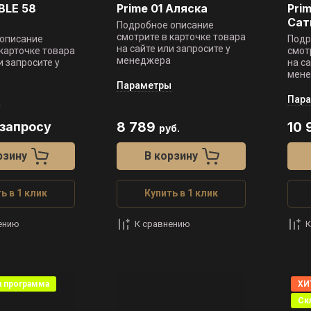
BLE 58
Prime 01 Аляска
Pri
Сат
Подробное описание
смотрите в карточке товара
описание
Подр
на сайте или запросите у
 карточке товара
смот
менеджера
и запросите у
на с
мен
Параметры
ы
Пар
 запросу
8 789
10 
руб.
рзину
В корзину
ь в 1 клик
Купить в 1 клик
ению
К сравнению
К
я программа
ХИ
Ск