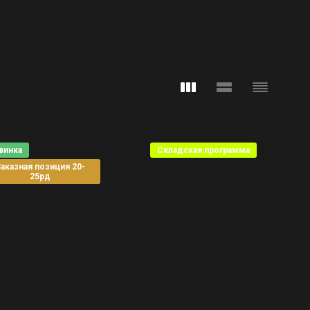
винка
Складская программа
аказная позиция 20-
25рд