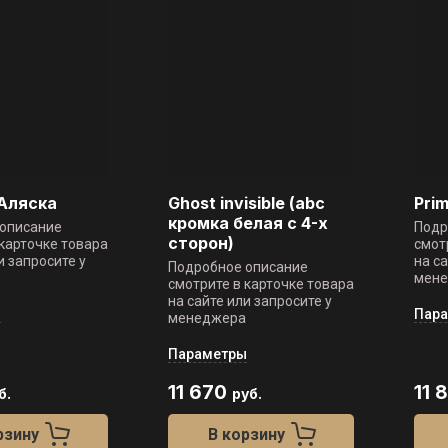
 Аляска
Ghost invisible (abc
Pri
кромка белая с 4-х
описание
Подр
сторон)
 карточке товара
смот
и запросите у
на с
Подробное описание
мен
смотрите в карточке товара
на сайте или запросите у
ы
Пар
менеджера
Параметры
11 670
11 
б.
руб.
рзину
В корзину