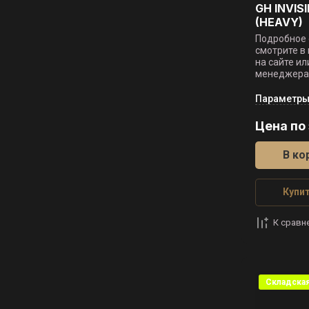
GH INVISI
(HEAVY)
Подробное 
смотрите в
на сайте ил
менеджера
Параметр
Цена по
В ко
Купит
К сравн
Складска