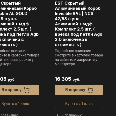
 Скрытый
EST Скрытый
миниевый Короб
Алюминиевый Короб
sible AL GOLD
Invisible RAL | NCS
8 c упл.
42/58 c упл.
миний + мдф
Алюминий + мдф
плект 2.5 шт. (
Комплект 2.5 шт. (
зка под петли Agb
врезка под петли Agb
 включена в
2.0 включена в
имость )
стоимость )
обное описание
Подробное описание
рите в карточке товара
смотрите в карточке товара
айте или запросите у
на сайте или запросите у
еджера
менеджера
805
16 305
руб.
руб.
В корзину
В корзину
Купить в 1 клик
Купить в 1 клик
 сравнению
К сравнению