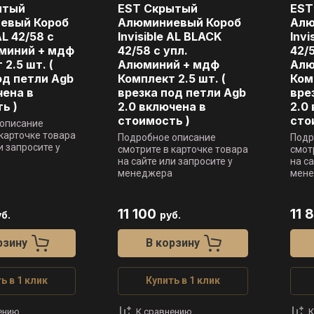
ытый
EST Скрытый
EST
евый Короб
Алюминиевый Короб
Алю
AL 42/58 c
Invisible AL BLACK
Invi
миний + мдф
42/58 c упл.
42/5
2.5 шт. (
Алюминий + мдф
Алю
од петли Agb
Комплект 2.5 шт. (
Ком
чена в
врезка под петли Agb
вре
ь )
2.0 включена в
2.0
стоимость )
сто
описание
 карточке товара
Подробное описание
Подр
и запросите у
смотрите в карточке товара
смот
на сайте или запросите у
на с
менеджера
мен
11 100
11 
б.
руб.
рзину
В корзину
ь в 1 клик
Купить в 1 клик
ению
К сравнению
К