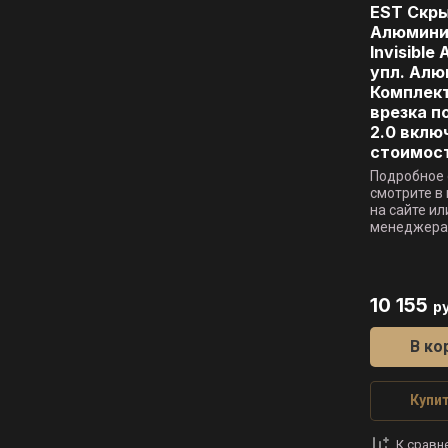
EST Скр
Алюмини
Invisible 
упл. Алю
Комплект 
врезка п
2.0 вклю
стоимост
Подробное 
смотрите в
на сайте ил
менеджера
10 155
ру
В ко
Купит
К сравн