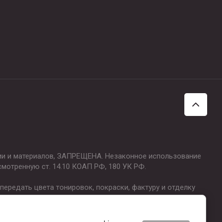
ции и материалов, ЗАПРЕЩЕНА. Незаконное использование
смотренную ст. 14.10 КОАП РФ, 180 УК РФ.
ередать цвета тонировок, покраски, фактуру и отделку
о технические характеристики, а являются результатом