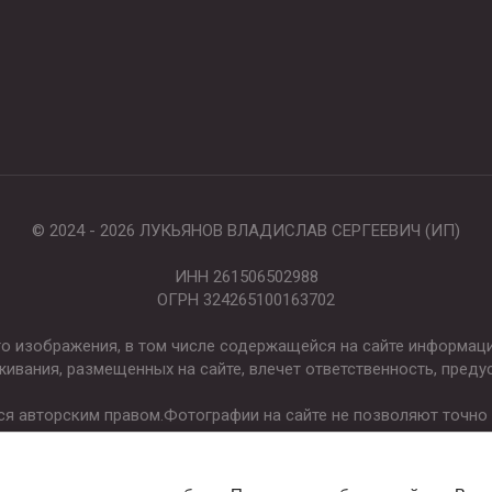
© 2024 - 2026 ЛУКЬЯНОВ ВЛАДИСЛАВ СЕРГЕЕВИЧ (ИП)
ИНН 261506502988
ОГРН 324265100163702
ого изображения, в том числе содержащейся на сайте информа
живания, размещенных на сайте, влечет ответственность, преду
ся авторским правом.Фотографии на сайте не позволяют точно п
готовых изделий.
омления вносить изменения в изделие, которые не ухудшают ег