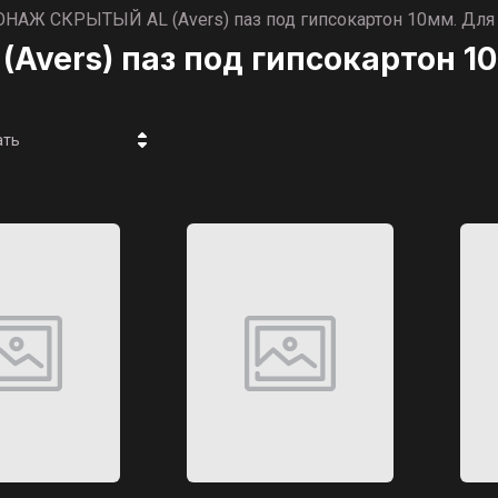
НАЖ СКРЫТЫЙ AL (Avers) паз под гипсокартон 10мм. Для 
vers) паз под гипсокартон 10
ать
 - убывание
 - возрастание
ание - Я-А
ание - А-Я