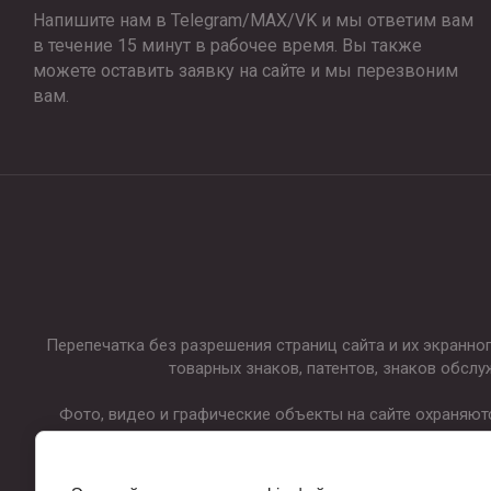
Напишите нам в Telegram/MAX/VK и мы ответим вам
в течение 15 минут в рабочее время. Вы также
можете оставить заявку на сайте и мы перезвоним
вам.
Перепечатка без разрешения страниц сайта и их экранн
товарных знаков, патентов, знаков обслу
Фото, видео и графические объекты на сайте охраняют
Производитель имеет право без предварительного увед