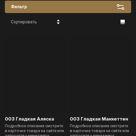
Фильтр
Сортировать
Цена - убывание
Цена -
возрастание
Название - Я-А
Название - А-Я
003 Гладкая Аляска
003 Гладкая Манхеттен
Подробное описание смотрите
Подробное описание смотрите
в карточке товара на сайте или
в карточке товара на сайте или
запросите у менеджера
запросите у менеджера