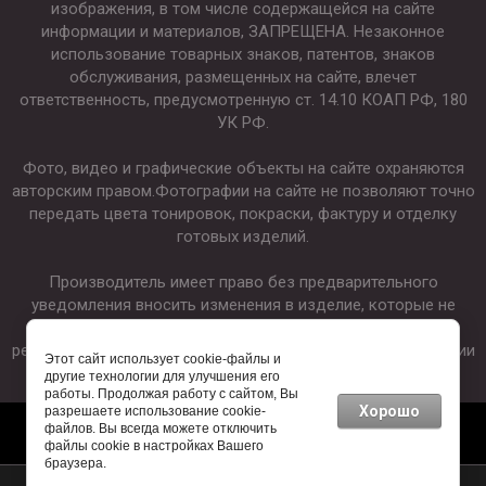
изображения, в том числе содержащейся на сайте
информации и материалов, ЗАПРЕЩЕНА. Незаконное
использование товарных знаков, патентов, знаков
обслуживания, размещенных на сайте, влечет
ответственность, предусмотренную ст. 14.10 КОАП РФ, 180
УК РФ.
Фото, видео и графические объекты на сайте охраняются
авторским правом.Фотографии на сайте не позволяют точно
передать цвета тонировок, покраски, фактуру и отделку
готовых изделий.
Производитель имеет право без предварительного
уведомления вносить изменения в изделие, которые не
ухудшают его технические характеристики, а являются
результатом работ по усовершенствованию его конструкции
Этот сайт использует cookie-файлы и
или технологии производства.
другие технологии для улучшения его
работы. Продолжая работу с сайтом, Вы
Хорошо
разрешаете использование cookie-
файлов. Вы всегда можете отключить
файлы cookie в настройках Вашего
браузера.