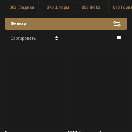
003 Гладкая
076 Шторм
053 BR 02
073 Гори
Фильтр
Сортировать
Цена - убывание
Цена -
возрастание
Название - Я-А
Название - А-Я